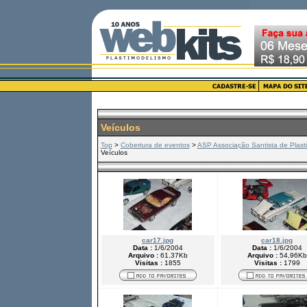
Veículos
Top
>
Cobertura de eventos
>
ASP Associação Santista de Plast
Veículos
car17.jpg
car18.jpg
Data :
1/6/2004
Data :
1/6/2004
Arquivo :
61,37Kb
Arquivo :
54,96Kb
Visitas :
1855
Visitas :
1799