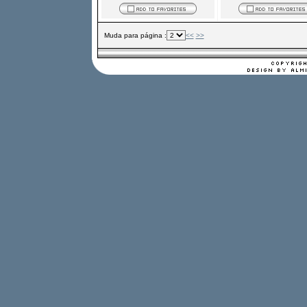
Muda para página :
<<
>>