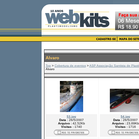
Alvaro
Top
>
Cobertura de eventos
>
ASP Associação Santista de Plast
Alvaro
53.jpg
54.jpg
Data :
26/5/2007
Data :
26/5/2007
Arquivo :
42,52Kb
Arquivo :
23,69Kb
Visitas :
1740
Visitas :
1716