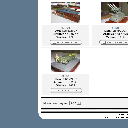
57.jpg
6.jpg
Data :
26/5/2007
Data :
26/5/2007
Arquivo :
50,87Kb
Arquivo :
38,58Kb
Visitas :
1708
Visitas :
1583
9.jpg
Data :
26/5/2007
Arquivo :
35,28Kb
Visitas :
1829
Muda para página :
<<