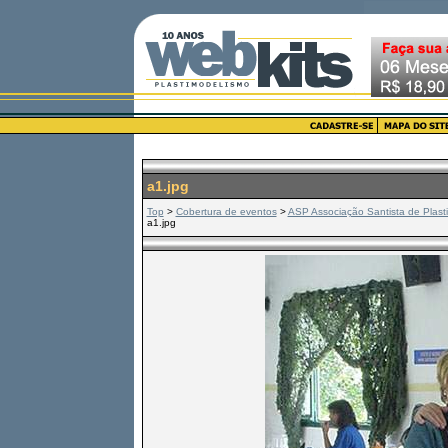
a1.jpg
Top
>
Cobertura de eventos
>
ASP Associação Santista de Plast
a1.jpg