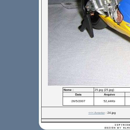
Nome :
25.jpg (25.jpg)
Data
Arquivo
26/5/2007
52,44Kb
<<< Anterior
: 24.jpg