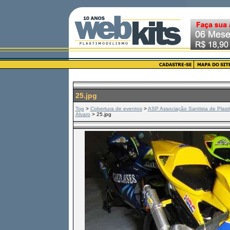
25.jpg
Top
>
Cobertura de eventos
>
ASP Associação Santista de Plast
Alvaro
> 25.jpg