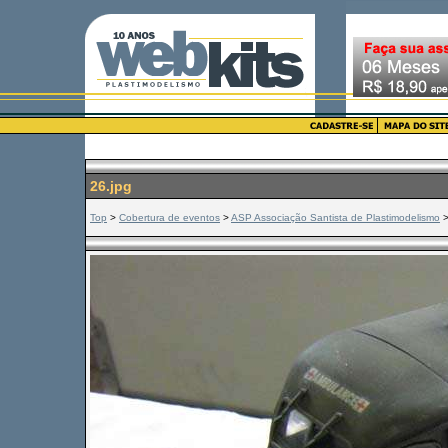
26.jpg
Top
>
Cobertura de eventos
>
ASP Associação Santista de Plastimodelismo