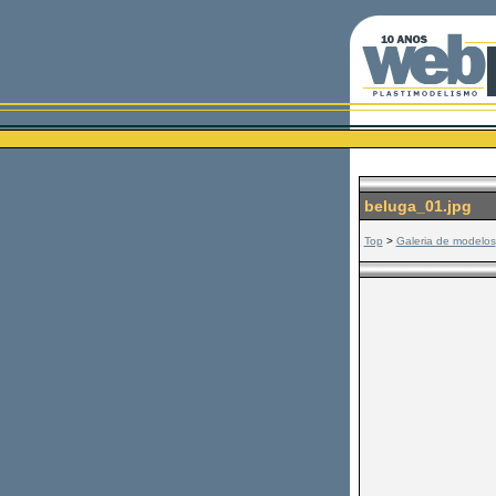
beluga_01.jpg
Top
>
Galeria de modelos