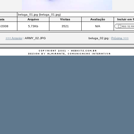
beluga_01.jpg (beluga_01.jpg)
ata
Arquivo
Visitas
Avaliação
Incluir em 
5/2008
5,73Kb
3521
N/A
<<< Anterior
: ARMY_02.JPG
beluga_02.jpg :
Próxima >>>