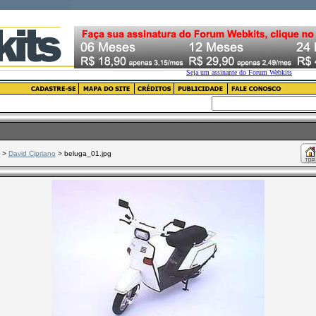
>
David Cipriano
> beluga_01.jpg