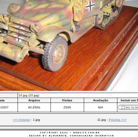
10.jpg (10.jpg)
ata
Arquivo
Visitas
Avaliação
Incluir em 
5/2007
40,65Kb
2549
N/A
<<< Anterior
: 1.jpg
11.jpg :
Próxima >>>