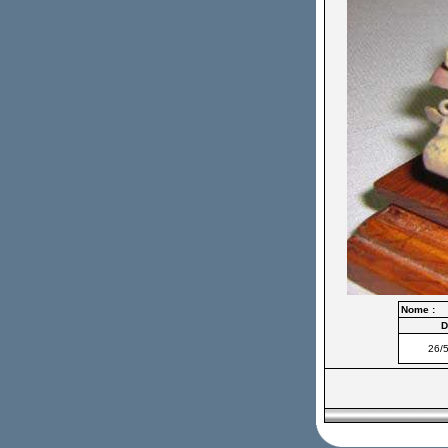
Nome :
D
26/