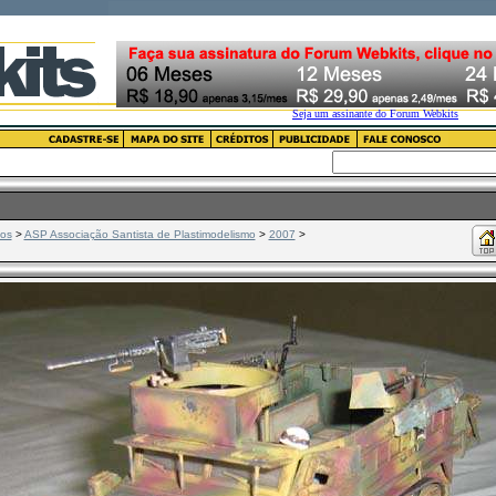
tos
>
ASP Associação Santista de Plastimodelismo
>
2007
>