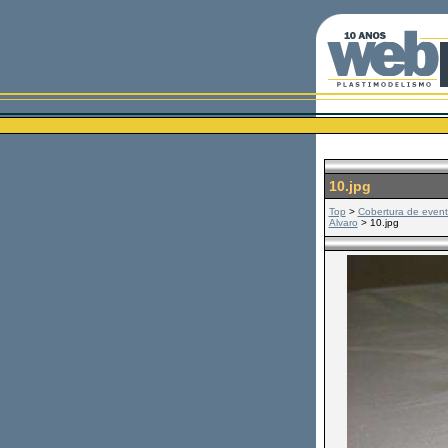
10.jpg
Top
>
Cobertura de even
Alvaro
> 10.jpg