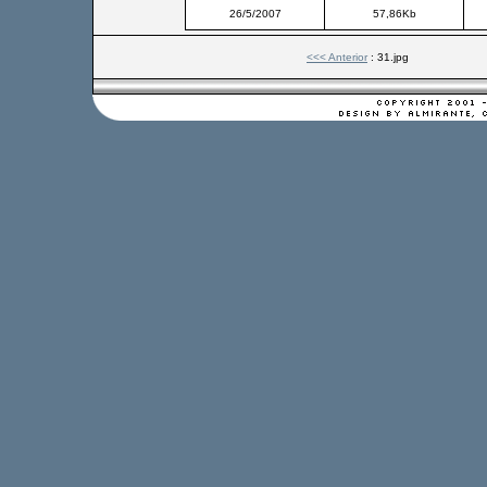
26/5/2007
57,86Kb
<<< Anterior
: 31.jpg