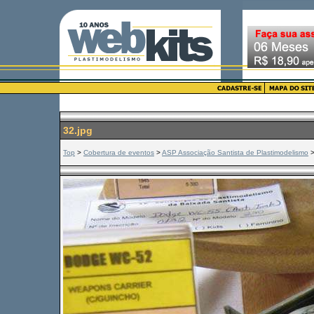
32.jpg
Top
>
Cobertura de eventos
>
ASP Associação Santista de Plastimodelismo