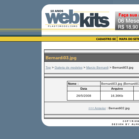
Bernardi03.jpg
Top
>
Galeria de modelos
>
Marcio Bernardi
> Bernardi03.jpg
Nome :
Bernardi03.jpg (Bernardi03
Data
Arquivo
26/5/2008
16,36Kb
<<< Anterior
: Bernardi02.jpg