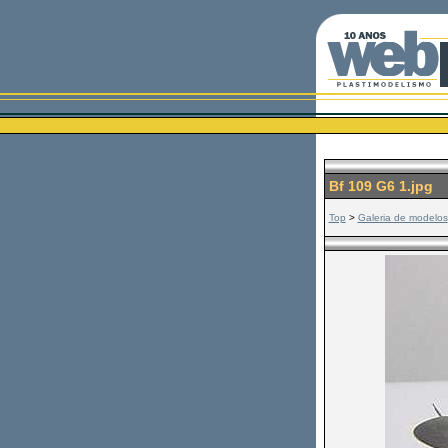
Bf 109 G6 1.jpg
Top
>
Galeria de modelos