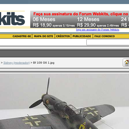
>
Sidney (moderador)
> Bf 109 G6 1.jpg