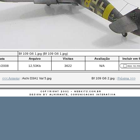
Bf 109 G6 1.jpg (Bf 109 G6 1.jpg)
ata
Arquivo
Visitas
Avaliação
Incluir em 
5/2008
12,53Kb
3622
N/A
<<< Anterior
: Aichi D3A1 Val 5.jpg
Bf 109 G6 2.jpg :
Próxima >>>