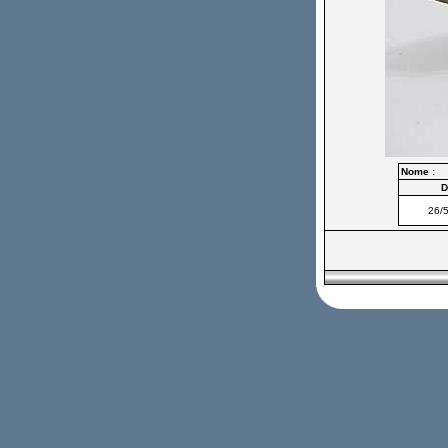
Nome :
D
26/