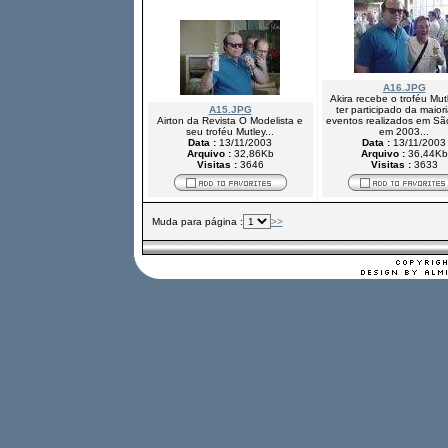
A16.JPG
Akira recebe o troféu Mut
A15.JPG
ter participado da maior
Airton da Revista O Modelista e
eventos realizados em Sã
seu troféu Mutley...
em 2003...
Data :
13/11/2003
Data :
13/11/2003
Arquivo :
32,86Kb
Arquivo :
36,44Kb
Visitas :
3646
Visitas :
3633
Muda para página :
>>