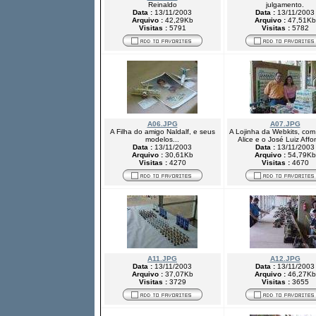
Reinaldo
julgamento.
Data :
13/11/2003
Data :
13/11/2003
Arquivo :
42,29Kb
Arquivo :
47,51Kb
Visitas :
5791
Visitas :
5782
A06.JPG
A07.JPG
A Filha do amigo Naldalf, e seus
A Lojinha da Webkits, com
modelos...
Alice e o José Luiz Affo
Data :
13/11/2003
Data :
13/11/2003
Arquivo :
30,61Kb
Arquivo :
54,79Kb
Visitas :
4270
Visitas :
4670
A11.JPG
A12.JPG
Data :
13/11/2003
Data :
13/11/2003
Arquivo :
37,07Kb
Arquivo :
46,27Kb
Visitas :
3729
Visitas :
3655