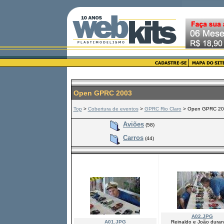
Open GPRC 2003
Top
>
Cobertura de eventos
>
GPRC Rio Claro
> Open GPRC 20
Aviões
(58)
Carros
(44)
A02.JPG
A01.JPG
Reinaldo e João duran