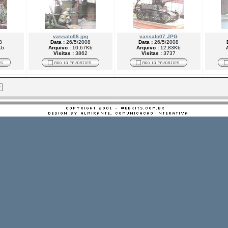
vassalo06.jpg
vassalo07.JPG
8
Data :
26/5/2008
Data :
26/5/2008
Kb
Arquivo :
10,67Kb
Arquivo :
12,83Kb
Visitas :
3862
Visitas :
3737