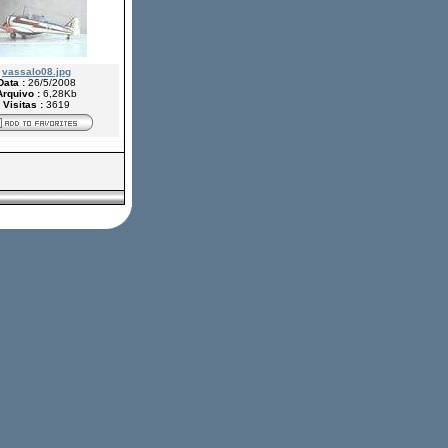
vassalo08.jpg
Data :
26/5/2008
Arquivo :
6,28Kb
Visitas :
3619