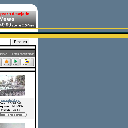
ginas - 8 Fotos encontradas
vassalo04.jpg
Data :
26/5/2008
rquivo :
14,49Kb
Visitas :
3783