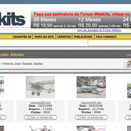
salo Jatoba
1 Pá
> Antonio Jose Vassalo Jatoba
G
vassalo02.jpg
vassalo03.jpg
8
Data :
26/5/2008
Data :
26/5/2008
Kb
Arquivo :
7,01Kb
Arquivo :
12,37Kb
A
Visitas :
3632
Visitas :
3696