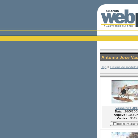
Antonio Jose Vas
Top
>
Galeria de modelos
vassalo01.JP
Data :
26/5/200
Arquivo :
10,69
Visitas :
3542