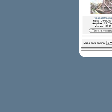
vassalo05.jpg
Data :
26/5/200
Arquivo :
15,65
Visitas :
3690
Muda para página :