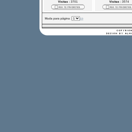
Visitas :
3701
Visitas :
3574
Muda para página :
>>