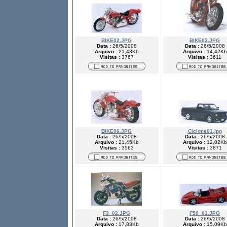
BIKE02.JPG
BIKE03.JPG
Data :
26/5/2008
Data :
26/5/2008
Arquivo :
21,43Kb
Arquivo :
14,42Kb
Visitas :
3767
Visitas :
3611
BIKE06.JPG
Ciclone01.jpg
Data :
26/5/2008
Data :
26/5/2008
Arquivo :
21,45Kb
Arquivo :
12,02Kb
Visitas :
3563
Visitas :
3871
F3_02.JPG
F50_01.JPG
Data :
26/5/2008
Data :
26/5/2008
Arquivo :
17,83Kb
Arquivo :
15,09Kb