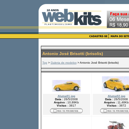
Antonio José Brisotti (brisolis)
Top
>
Galeria de modelos
> Antonio José Brisotti (brisolis)
Aluma01.jpg
Aluma02.jpg
Data :
26/5/2008
Data :
26/5/2008
Arquivo :
10,89Kb
Arquivo :
11,48Kb
Visitas :
3817
Visitas :
3872