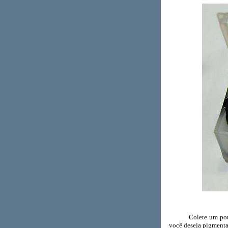
Colete um pouco des
você deseja pigmentar.