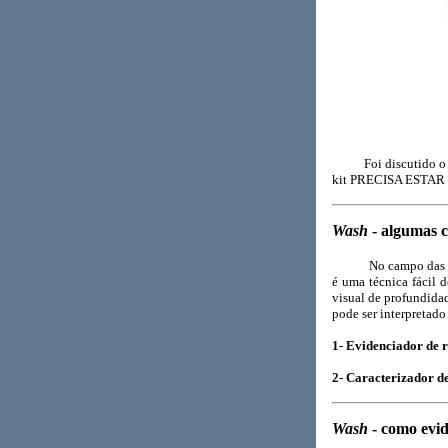
Foi discutido o mé
kit PRECISA ESTA
Wash
- algumas c
No campo das ca
é uma técnica fácil 
visual de profundidad
pode ser interpretado
1- Evidenciador de 
2- Caracterizador de
Wash
- como evid