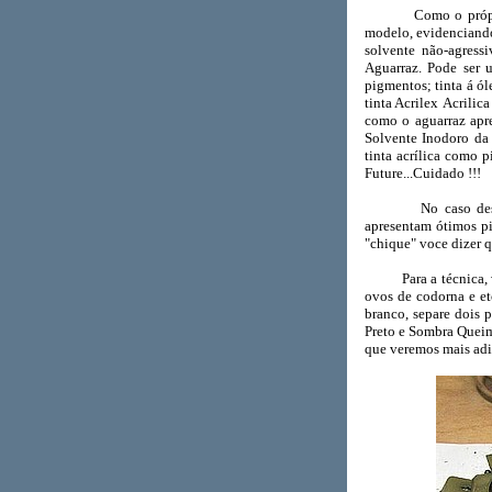
Como o próprio nom
modelo, evidenciando
solvente não-agressi
Aguarraz. Pode ser u
pigmentos; tinta á ól
tinta Acrilex Acrili
como o aguarraz apre
Solvente Inodoro da 
tinta acrílica como 
Future...Cuidado !!!
No caso deste arti
apresentam ótimos pi
"chique" voce dizer q
Para a técnica, voc
ovos de codorna e et
branco, separe dois 
Preto e Sombra Queim
que veremos mais adi