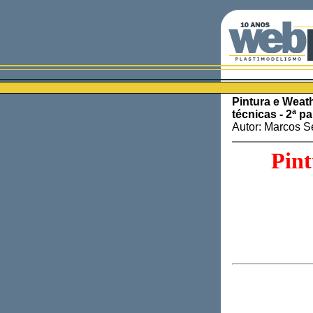
Pintura e Weath
técnicas - 2ª pa
Autor: Marcos S
Pin