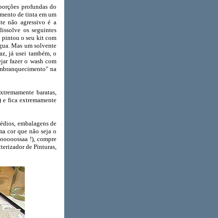
orções profundas do
gmento de tinta em um
nte não agressivo é a
dissolve os seguintes
ê pintou o seu kit com
água. Mas um solvente
az, já usei também, o
ejar fazer o wash com
"embranquecimento" na
tremamente baratas,
) e fica extremamente
édios, embalagens de
ma cor que não seja o
ooooossaa !), compre
erizador de Pinturas,