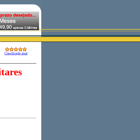
Classificação atual
itares