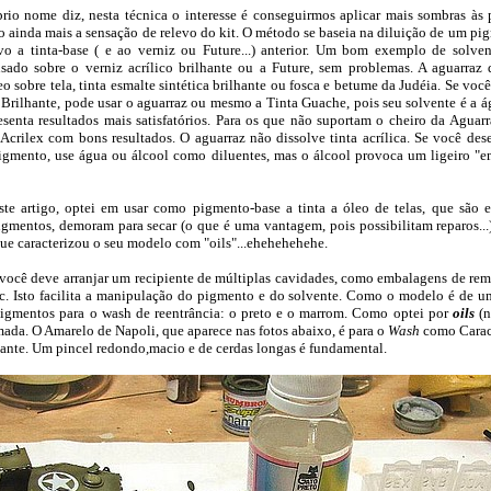
e diz, nesta técnica o interesse é conseguirmos aplicar mais sombras às p
 ainda mais a sensação de relevo do kit. O método se baseia na diluição de um pi
vo a tinta-base ( e ao verniz ou Future...) anterior. Um bom exemplo de solve
sado sobre o verniz acrílico brilhante ou a Future, sem problemas. A aguarraz 
eo sobre tela, tinta esmalte sintética brilhante ou fosca e betume da Judéia. Se voc
ca Brilhante, pode usar o aguarraz ou mesmo a Tinta Guache, pois seu solvente é a 
senta resultados mais satisfatórios. Para os que não suportam o cheiro da Aguarr
Acrilex com bons resultados. O aguarraz não dissolve tinta acrílica. Se você des
pigmento, use água ou álcool como diluentes, mas o álcool provoca um ligeiro 
go, optei em usar como pigmento-base a tinta a óleo de telas, que são ex
gmentos, demoram para secar (o que é uma vantagem, pois possibilitam reparos...
ue caracterizou o seu modelo com "oils"...
ehehehehehe.
ê deve arranjar um recipiente de múltiplas cavidades, como embalagens de rem
c. Isto facilita a manipulação do pigmento e do solvente. Como o modelo é de u
pigmentos para o wash de reentrância: o preto e o marrom. Como optei por
oils
(n
ada. O Amarelo de Napoli, que aparece nas fotos abaixo, é para o
Wash
como Caract
ante. Um pincel redondo,macio e de cerdas longas é fundamental.