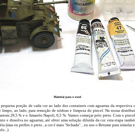
Material para o
wash
na porção de cada cor ao lado dos containers com aguarraz da respectiva c
z limpo, ao lado, para remoção de nódoas e limpeza do pincel. Na nossa distribu
Marrom 29,5 % e o Amarelo Napoli, 0,5 %. Vamos começar pelo preto. Com o pince
to e dissolva no aguarraz, até obter uma solução diluída da cor. esta etapa tamb
a (mas eu prefiro o preto...a cor é mais "fechada"....eu uso o Betume para simular e
lo...)