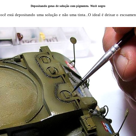
Depositando gotas de solução com pigmento.
Wash
negro
tá depositando uma solução e não uma tinta...O ideal é deixar o escoamento