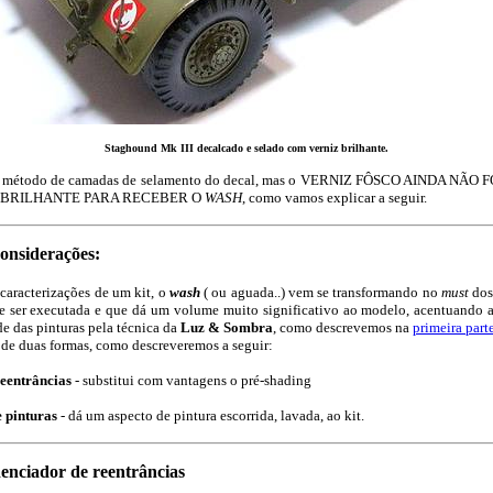
Staghound Mk III decalcado e selado com verniz brilhante.
todo de camadas de selamento do decal, mas o VERNIZ FÔSCO AINDA NÃO F
R BRILHANTE PARA RECEBER O
WASH
, como vamos explicar a seguir.
onsiderações:
racterizações de um kit, o
wash
( ou aguada..) vem se transformando no
must
dos
de ser executada e que dá um volume muito significativo ao modelo, acentuando 
e das pinturas pela técnica da
Luz & Sombra
, como descrevemos na
primeira part
 de duas formas, como descreveremos a seguir:
reentrâncias
- substitui com vantagens o pré-shading
 pinturas
- dá um aspecto de pintura escorrida, lavada, ao kit.
enciador de reentrâncias