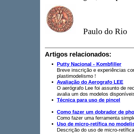
Paulo do Rio
Artigos relacionados:
Putty Nacional - Kombfiller
Breve inscrição e experiências co
plastimodelismo !
Avaliação do Aerografo LEE
O aerógrafo Lee foi assunto de re
avalia um dos modelos disponívei
Técnica para uso de pincel
Como fazer um dobrador de pho
Como fazer uma ferramenta simple
Uso de micro-retífica no model
Descrição do uso de micro-retífic