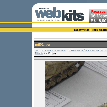
mil01.jpg
Top
>
Cobertura de eventos
>
ASP Associação Santista de Plast
Militaria
> mil01.jpg