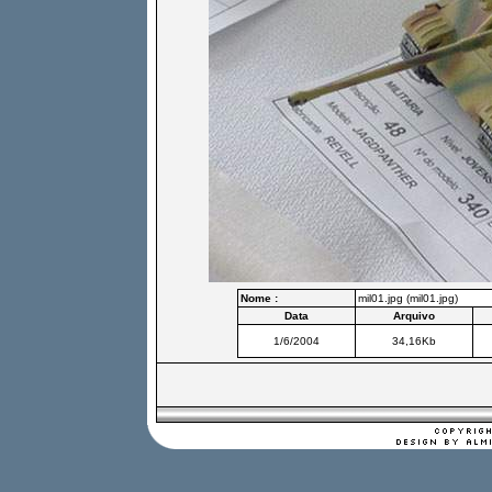
Nome :
mil01.jpg (mil01.jpg)
Data
Arquivo
1/6/2004
34,16Kb