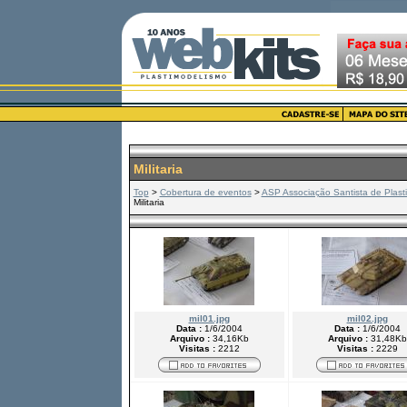
Militaria
Top
>
Cobertura de eventos
>
ASP Associação Santista de Plast
Militaria
mil01.jpg
mil02.jpg
Data :
1/6/2004
Data :
1/6/2004
Arquivo :
34,16Kb
Arquivo :
31,48Kb
Visitas :
2212
Visitas :
2229