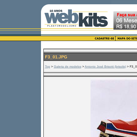
F3_01.JPG
Top
>
Galeria de modelos
>
Antonio José Brisotti (brisolis)
> F3_0