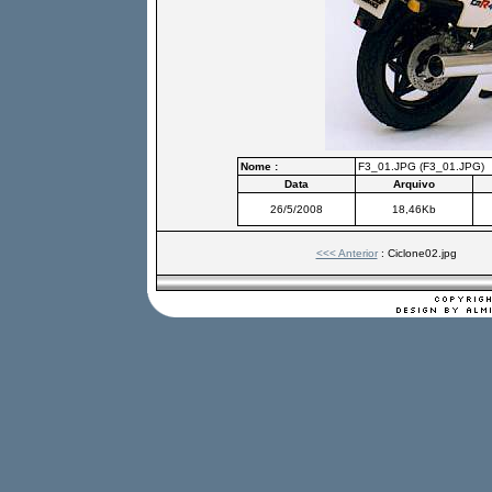
Nome :
F3_01.JPG (F3_01.JPG)
Data
Arquivo
26/5/2008
18,46Kb
<<< Anterior
: Ciclone02.jpg